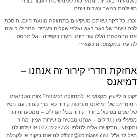
משמעותי בעלויות וממערכות שממשיכות לעבוד בצורה
מושלמת במשך עשרות שנים.
זכרו: כל דקה שאתם משקיעים בתחזוקה מונעת היום, חוסכת
לכם שעות של כאב ראש ואלפי שקלים בעתיד. התחילו ליישם
את ההמלצות הללו עוד היום, תעדו בקפידה, ואל תהססו
להיעזר במקצוענים כשצריך.
אחזקת חדרי קירור זה אנחנו –
דמיאנס
זקוקים לייעוץ מקצועי או לתחזוקה רבעונית? צוות הטכנאים
המומחים של דמיאנס מערכות קירור כאן כדי לעזור. עם ניסיון
של שנים בטיפול בחדרי קירור בכל הגדלים – ממסעדות ועד
מפעלי מזון גדולים – אנחנו מבטיחים שירות אמין, מהיר
ומקצועי. התקשרו אלינו לטלפון 072-2223773 או שלחו לנו
מייל לדוא"ל office@damians.co.il לתיאום ביקור או לקבלת