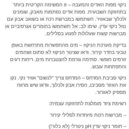
ניקוי מפות האדים והמעבה – זו המשימה הקריטית ביותר
בתחזוקה השבועית. מפות אדים נסתמות מאבק, שומנים
ולכלוך שבאוויר. השתמשו במברשת רכה או בשואב אבק עם
נוזל ניקוי עדין. שימו לב: אל תשתמשו בחומרים אגרסיביים או
מברשות קשות שעלולות לפגוע בסלילים.
בדיקת מערכת הניקוז – מים מהתפשרות מתרחשת באופן
טבעי בחדר קירור. ודאו שצינור הניקוז לא סתום ושהמים
זורמים חופשי. סתימה גורמת להצטברות מים, ריחות רעים
והתפתחות עובש.
ניקוי סביבת המדחס – המדחס צריך "לנשום" אוויר נקי. נקו
את האזור מסביבו, הסירו אבק ולכלוך, וודאו שיש מרווח
מספיק לאוורור.
רשימת ציוד מומלצת לתחזוקה עצמית:
– מברשות רכות מיוחדות לסלילי קירור
– חומר ניקוי עדין pH ניטרלי (לא כלור!)