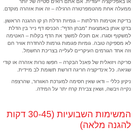
או באפליקציה ייעודית. אם אתם רואים סטייה של יותר
ממעלה אחת מהטמפרטורה הרגילה – זה אות אזהרה מוקדם.
בדיקת אטימות הדלתות – גומיות הדלת הן קו ההגנה הראשון.
בדקו אותן באמצעות "מבחן הדף": הכניסו דף נייר בין הדלת
למשקוף וסגרו. אם תוכלו למשוך את הדף בקלות – האטימה
לא מספיקה טובה. גומיות פגומות גורמות להחדרת אוויר חם
וזה אחד הגורמים העיקריים לעלייה בצריכת החשמל.
סריקה ויזואלית של פאנל הבקרה – חפשו נורות אזהרה או קודי
שגיאה. כל אינדיקציה חריגה דורשת תשומת לב מיידית.
ניקיון כללי – ודאו שאין חסימה למערכת האוורור, שהרצפה
נקייה ויבשה, ושאין צבירת קרח יתר על המידה.
המשימות השבועיות (30-45 דקות
להגנה מלאה)