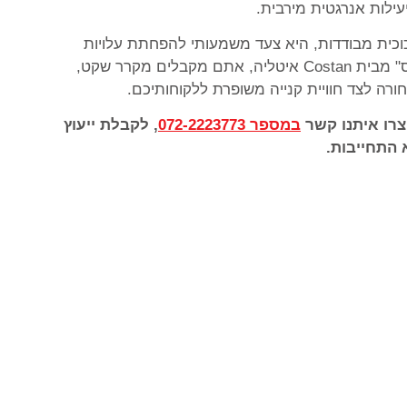
ילות אנרגטית מירבית.
וכית מבודדות, היא צעד משמעותי להפחתת עלויות
תפעול ולהגברת המכירות. עם הפתרונות של "דמיאנס" מבית Costan איטליה, אתם מקבלים מקרר שקט,
ורה לצד חוויית קנייה משופרת ללקוחותיכם.
צרו איתנו קשר
במספר 072-2223773
, לקבלת ייעוץ
התחייבות.