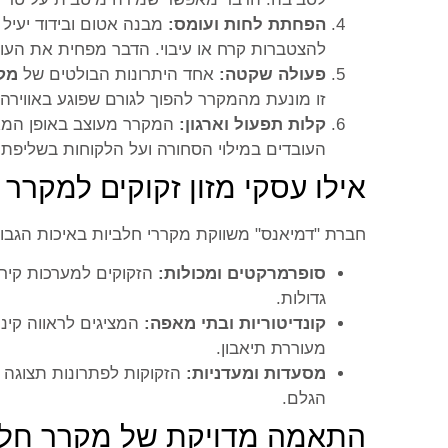
הפחתת לחות ועומס:
מבנה אטום ובידוד יעיל
להצטברות קרח או עיבוי. הדבר מפחית את העו
פעולה שקטה:
אחד היתרונות הבולטים של
מק
זו מונעת מהמקרר להפוך לגורם שפוגע באווירה
קלות תפעול וארגון:
המקרר מעוצב באופן המאפ
העובדים במילוי הסחורה ועל הלקוחות בשליפת
אילו עסקי מזון זקוקים למקרר
חברת "דמיאנס" משווקת מקררי חלביות באיכות הגבוה
סופרמרקטים ומכולות:
הזקוקים למערכות קירור
גדולות.
קונדיטוריות ובתי מאפה:
המציגים לראווה קינו
מעוררת תיאבון.
מסעדות ומעדניות:
הזקוקות לפתרונות תצוגה ב
הגלם.
התאמה מדויקת של מקרר חלב