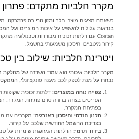
מקרר חלביות מתקדם: פתרון ח
כשאתם מציגים מוצרי חלב ומזון טרי בסופרמרקט, מעד
בנראות עלולות להשפיע על איכות המוצרים ועל המכי
Costan עם דלתות זכוכית מבודדות וטכנולוגיה
קירור מיטביים וחיסכון משמעותי בחשמל.
ויטרינת חלביות: שילוב בין טכנו
מקרר חלביות איכותי הוא עמוד השדרה של מחלקת הק
נבחרו על מנת לספק לכם מענה פונקציונלי, הממקס
צפייה נוחה במוצרים:
דלתות זכוכית שקופות ו
הפריטים בצורה ברורה טרם פתיחת המקרר. הצפ
בפתיחת המקרר.
תכנון הנדסי וחיסכון באנרגיה:
מקררים עם מער
בצריכת החשמל החודשית שלכם על קירור.
בידוד תרמי:
הדלתות המזוגגות שומרות על טמפר
לסביבה. הדבר מאפשר שמירה מיטבית על טריות