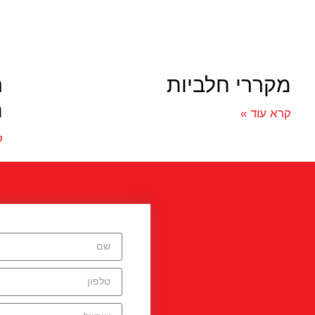
מקררי חלביות
ה
ת
קרא עוד »
ק