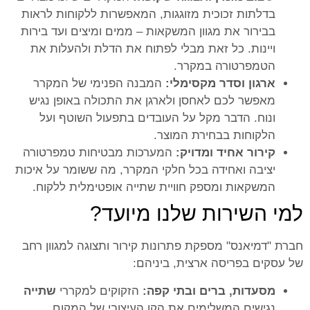
בדלתות זכוכית מזוגגות, המאפשרות ללקוחות לראות
בבירור את מגוון המשקאות – ממים ומיצים ועד בירות
ויינות. כל זאת מבלי לפתוח את הדלת ולהעלות את
הטמפרטורה במקרר.
ארגון וסדר מקסימלי:
המבנה הפנימי של המקרר
מאפשר לכם לאחסן ולארגן את התכולה באופן נגיש
ונוח. הדבר מקל על העובדים בתפעול השוטף ועל
הלקוחות בבחירת המוצר.
קירור אחיד ומדויק:
המערכות מבטיחות טמפרטורה
יציבה ואחידה בכל חלקי המקרר, מה ששומר על איכות
המשקאות ומספק חוויית שתייה אופטימלית ללקוח.
למי השירות שלנו מיועד?
חברת "דמיאנס" מספקת פתרונות קירור ותצוגה למגוון רחב
של עסקים בפריסה ארצית, ביניהם:
מסעדות, ברים ובתי קפה:
הזקוקים למקררי
שתייה
נגישים המשלימים את הקו העיצובי של המקום.