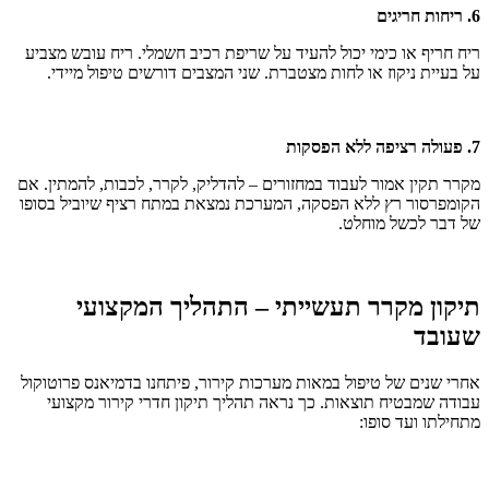
6. ריחות חריגים
ריח חריף או כימי יכול להעיד על שריפת רכיב חשמלי. ריח עובש מצביע
על בעיית ניקוז או לחות מצטברת. שני המצבים דורשים טיפול מיידי.
7. פעולה רציפה ללא הפסקות
מקרר תקין אמור לעבוד במחזורים – להדליק, לקרר, לכבות, להמתין. אם
הקומפרסור רץ ללא הפסקה, המערכת נמצאת במתח רציף שיוביל בסופו
של דבר לכשל מוחלט.
תיקון מקרר תעשייתי – התהליך המקצועי
שעובד
אחרי שנים של טיפול במאות מערכות קירור, פיתחנו בדמיאנס פרוטוקול
עבודה שמבטיח תוצאות. כך נראה תהליך תיקון חדרי קירור מקצועי
מתחילתו ועד סופו: