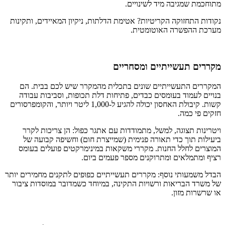
מתוחכמת שמגיבה מיד לשינויים.
נקודות התחזוקה הקריטיות? אטימת הדלתות, ניקיון המאיידים, ותקינות
מערכת ההפשרה האוטומטית.
מקררים תעשייתיים ומסחריים
המקררים התעשייתיים שונים בתכלית מהמקרר שיש לכם בבית. הם
בנויים לעמוד בעומסים כבדים, פתיחות דלת תכופות, וסביבות עבודה
קשות. קיבולת האחסון יכולה להגיע ל-1,000 ליטר ויותר, והקומפרסורים
חזקים פי כמה.
ויטרינות תצוגה, למשל, מתמודדות עם אתגר כפול: הן צריכות לקרר
ביעילות תוך כדי תאורה פנימית (שמייצרת חום) וחשיפה קבועה של
המוצרים לחלל החנות. מקררי משקאות במינימרקטים פועלים בעומס
רציף ומתמלאים ומתרוקנים מספר פעמים ביום.
הבדל משמעותי נוסף: מקררים תעשייתיים כפופים לתקנים מחמירים יותר
של משרד הבריאות ורשויות התקינה, במיוחד כשמדובר במוסדות ציבור
או שרשרות מזון.