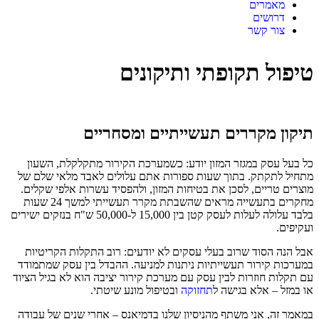
מאמרים
דרושים
צור קשר
טיפול תקופתי ותיקונים
תיקון מקררים תעשייתיים ומסחריים
כל בעל עסק במגזר המזון יודע: כשמערכת הקירור מתקלקלת, השעון
מתחיל לתקתק. בתוך שעות ספורות אתם עלולים לאבד מלאי שלם של
מוצרים טריים, לסכן את בטיחות המזון, ולהפסיד עשרות אלפי שקלים.
מחקרים בתעשייה מראים שהשבתת מקרר תעשייתי למשך 24 שעות
בלבד עלולה לעלות לעסק קטן בין 15,000 ל-50,000 ש"ח בנזקים ישירים
ועקיפים.
אבל הנה הסוד שרוב בעלי עסקים לא יודעים: רוב התקלות הקריטיות
במערכות קירור תעשייתיות ניתנות למניעה. ההבדל בין עסק שמתמודד
עם תקלות חוזרות לבין עסק עם מערכת קירור יציבה הוא לא בגיל הציוד
או במזל – אלא בגישה ל
תחזוקה
ובטיפול מונע שיטתי.
במאמר זה, אני משתף מהניסיון שלנו בדמיאנס – אחרי שנים של עבודה