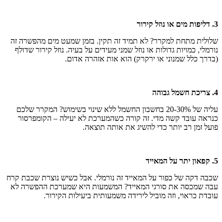
3. דליפות מים או נוזל קירור
שלולית מתחת למקרר? לא תמיד זה תקין. בזמן שמעט מים מהפשרה זה
נורמלי, כמויות גדולות או נוזל שמני מעידים על בעיה. נוזל קירור שדולף
(בדרך כלל שמנוני או ירקרק) הוא אות אזהרה אדום.
4. צריכת חשמל גבוהה
עליה של 20-30% בחשבון החשמל ללא שינוי בשימוש? המקרר שלכם
כנראה עובד קשה מדי. זה קורה כשהמערכת לא יעילה – הקומפרסור
פועל זמן רב יותר כדי להשיג את אותה תוצאה.
5. קפאון יתר על המאייד
שכבה דקה של כפור על המאייד זה נורמלי. אבל כשיש נוצרת שכבת קרח
עבה שמכסה את סורגי המאייד? המשמעות היא שמערכת ההפשרה לא
עובדת כראוי, וזה מוביל לירידה משמעותית ביעילות הקירור.