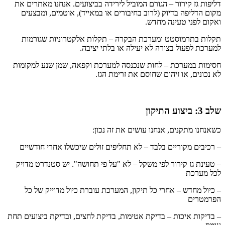
דליפות גז קירור – הגורם המוביל לירידה בביצועים. אנחנו מאתרים את
מקום הדליפה בדיוק (לרוב בחיבורים או במאייד), אוטמים, ומבצעים
ואקום לפני טעינה מחדש.
תקלות בתרמוסטט ומערכת הבקרה – תקלות אלקטרוניות שגורמות
למערכת לפעול בצורה לא יעילה או בלתי יציבה.
חסימות במערכת – לחות שנכנסה למערכת וקפאה, שמן שנע למקומות
לא נכונים, או זיהום שחוסם את זרימת הגז.
שלב 3: ביצוע התיקון
כשאנחנו מתקנים, אנחנו עושים את זה נכון:
– רכיבים מקוריים בלבד – לא תחליפים זולים שיכשלו אחרי חודשיים
– טעינת גז קירור לפי משקל – לא "על פי תחושה". יש סטנדרט מדויק
לכל מערכת
– כיול מחדש – אחרי כל תיקון, המערכת עוברת כיול מדוייק של כל
הפרמטרים
– בדיקות איכות – בדיקת אטימות, בדיקת לחצים, ובדיקת ביצועים תחת