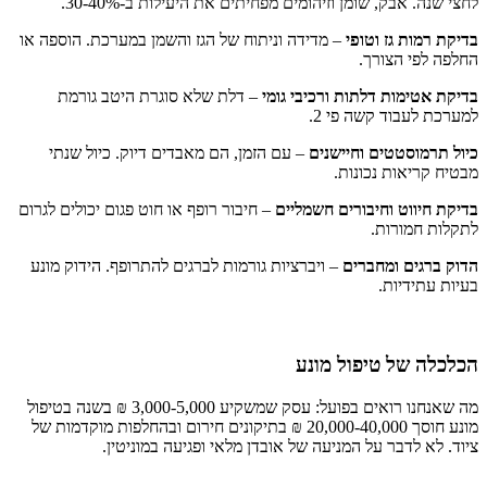
לחצי שנה. אבק, שומן וזיהומים מפחיתים את היעילות ב-30-40%.
בדיקת רמות גז וטופי
– מדידה וניתוח של הגז והשמן במערכת. הוספה או
החלפה לפי הצורך.
בדיקת אטימות דלתות ורכיבי גומי
– דלת שלא סוגרת היטב גורמת
למערכת לעבוד קשה פי 2.
כיול תרמוסטטים וחיישנים
– עם הזמן, הם מאבדים דיוק. כיול שנתי
מבטיח קריאות נכונות.
בדיקת חיווט וחיבורים חשמליים
– חיבור רופף או חוט פגום יכולים לגרום
לתקלות חמורות.
הדוק ברגים ומחברים
– ויברציות גורמות לברגים להתרופף. הידוק מונע
בעיות עתידיות.
הכלכלה של טיפול מונע
מה שאנחנו רואים בפועל: עסק שמשקיע 3,000-5,000 ₪ בשנה בטיפול
מונע חוסך 20,000-40,000 ₪ בתיקונים חירום ובהחלפות מוקדמות של
ציוד. לא לדבר על המניעה של אובדן מלאי ופגיעה במוניטין.