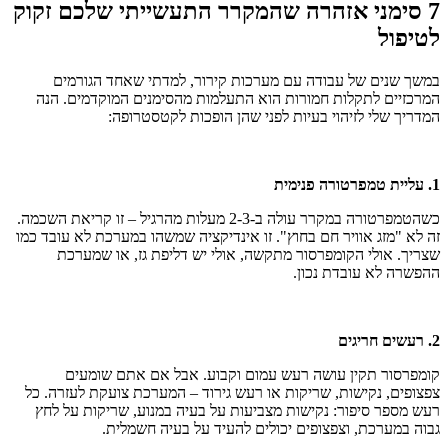
7 סימני אזהרה שהמקרר התעשייתי שלכם זקוק
לטיפול
במשך שנים של עבודה עם מערכות קירור, למדתי שאחד הגורמים
המרכזיים לתקלות חמורות הוא התעלמות מהסימנים המוקדמים. הנה
המדריך שלי לזיהוי בעיות לפני שהן הופכות לקטסטרופה:
1. עליית טמפרטורה פנימית
כשהטמפרטורה במקרר עולה ב-2-3 מעלות מהרגיל – זו קריאת השכמה.
זה לא "מזג אוויר חם בחוץ". זו אינדיקציה שמשהו במערכת לא עובד כמו
שצריך. אולי הקומפרסור מתקשה, אולי יש דליפת גז, או שמערכת
ההפשרה לא עובדת נכון.
2. רעשים חריגים
קומפרסור תקין עושה רעש עמום וקבוע. אבל אם אתם שומעים
צפצופים, נקישות, שריקות או רעש גירוד – המערכת צועקת לעזרה. כל
רעש מספר סיפור: נקישות מצביעות על בעיה במנוע, שריקות על לחץ
גבוה במערכת, וצפצופים יכולים להעיד על בעיה חשמלית.