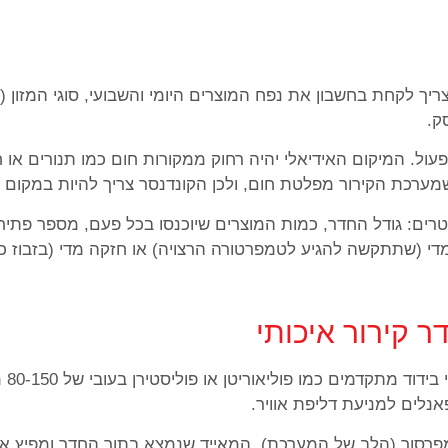
ריך לקחת בחשבון את נפח המוצרים היומי והשבועי, סוגי המזון (
ק.
עול. המיקום האידיאלי יהיה רחוק ממקורות חום כמו תנורים או
שמערכת הקירור מפלטת חום, ולכן הקונדנסר צריך להיות במקום מ
ים: גודל החדר, כמות המוצרים שיוכנסו בכל פעם, מספר פתיחו
 מדי (שתתקשה להגיע לטמפרטורה הרצויה) או חזקה מדי (בזבוז כ
 קירור איכותי
פאנ
אנלים למניעת דליפת אוויר.
פרסור (הלב של המערכת), המאייד שנמצא בתוך החדר ומפיץ את