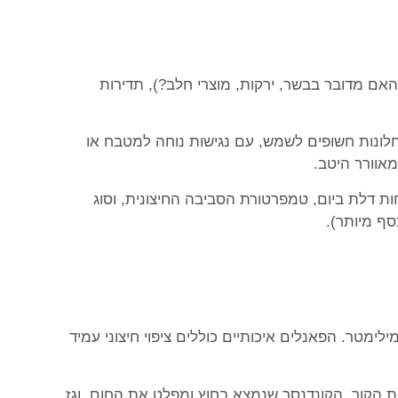
האם מדובר בבשר, ירקות, מוצרי חלב?), תדירות
 חלונות חשופים לשמש, עם נגישות נוחה למטבח או
אוורר היטב.
ת דלת ביום, טמפרטורת הסביבה החיצונית, וסוג
סף מיותר).
לים מבודדים הם קירות החדר, והם עשויים מחומרי בידוד מתקדמים כמו פוליאוריטן או פוליסטירן בעובי של 80-150 מילימטר. הפאנלים איכותיים כוללים ציפוי חיצוני עמיד
 הקור, הקונדנסר שנמצא בחוץ ומפלט את החום, וגז