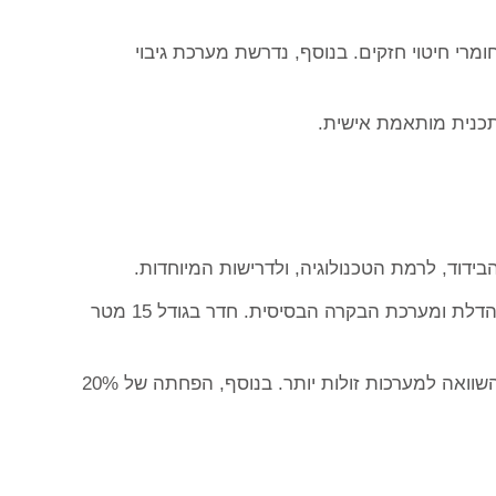
מרי חיטוי חזקים. בנוסף, נדרשת מערכת גיבוי
דוד, לרמת הטכנולוגיה, ולדרישות המיוחדות.
חדר קירור בסיסי בגודל 6 מטר מרובע יכול לעלות בין 25,000 ל-40,000 שקלים. זה כולל את הפאנלים, מערכת הקירור, הדלת ומערכת הבקרה הבסיסית. חדר בגודל 15 מטר
אבל חשוב להסתכל על התמונה הרחבה. חדר קירור איכותי יחסוך לכם בממוצע 15-25% מעלויות החשמל לאורך זמן בהשוואה למערכות זולות יותר. בנוסף, הפחתה של 20%