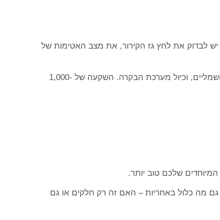
לים הוא חובה. אבק ולכלוך על המאייד מפחיתים את היעילות בעד 30%. פעם ברבעון יש לבדוק את לחץ גז הקירור, את מצב האטימות של
תכלול בדיקת הקומפרסור, ניקוי יסודי של הקונדנסר, בדיקת כל החיבורים החשמליים, וכיול מערכת הבקרה. השקעה של 1,000-
 המיוחדים שלכם טוב יותר.
גם מה כלול באחריות – האם זה רק חלקים או גם